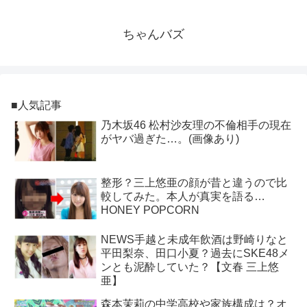
ちゃんバズ
■人気記事
乃木坂46 松村沙友理の不倫相手の現在
がヤバ過ぎた…。(画像あり)
整形？三上悠亜の顔が昔と違うので比
較してみた。本人が真実を語る…
HONEY POPCORN
NEWS手越と未成年飲酒は野崎りなと
平田梨奈、田口小夏？過去にSKE48メ
ンとも泥酔していた？【文春 三上悠
亜】
森本茉莉の中学高校や家族構成は？オ