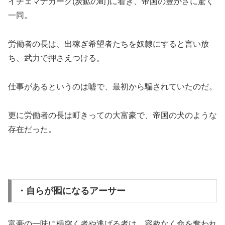
イチェマナカーク(炭鉱の町)に着き、帝国の豊かさに驚く
一同。
労働者の長は、出稼ぎ希望者たちを奴隷にすると言い放
ち、武力で押さえつける。
仕事があるというのは嘘で、最初から騙されていたのだ。
更に労働者の長は町きっての大富豪で、帝国の犬のような
存在だった。
・自らが囮になるアーサー
富豪の一味に楯突く者や逃げる者は、容赦なく命を奪われ