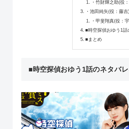
・竹財輝之助(役：
・池田純矢(役：藤吉
・甲斐翔真(役：宇
■時空探偵おゆう1
■まとめ
■時空探偵おゆう1話のネタバ