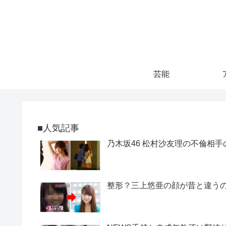
芸能
■人気記事
乃木坂46 松村沙友理の不倫相手
整形？三上悠亜の顔が昔と違うので