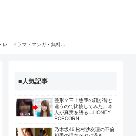
トレ
ドラマ・マンガ・無料視聴
■人気記事
整形？三上悠亜の顔が昔と
違うので比較してみた。本
人が真実を語る…HONEY
POPCORN
乃木坂46 松村沙友理の不倫
相手の現在がヤバ過ぎ