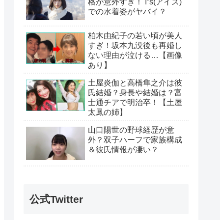
格が意外すぎ！ I”s(アイズ)
での水着姿がヤバイ？
柏木由紀子の若い頃が美人
すぎ！坂本九没後も再婚し
ない理由が泣ける…【画像
あり】
土屋炎伽と高橋隼之介は彼
氏結婚？身長や結婚は？富
士通チアで明治卒！【土屋
太鳳の姉】
山口陽世の野球経歴が意
外？双子ハーフで家族構成
＆彼氏情報が凄い？
公式Twitter