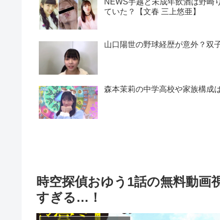
NEWS手越と未成年飲酒は野崎
ていた？【文春 三上悠亜】
山口陽世の野球経歴が意外？双
森本茉莉の中学高校や家族構成
時空探偵おゆう1話の無料動画
すぎる…！