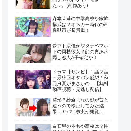
た…。(画像あり)
森本茉莉の中学高校や家族
構成は？オスカー時代の画
像動画が超貴重！
夢アド京佳がワタナベマホ
トの同棲彼女？顔の青あざ
隠し恋人A子確定か！
ドラマ【ザンビ】１話２話
～最終回ネタバレ感想！秋
元真夏がまさかの…【無料
動画視聴・見逃し配信】
整形？紗倉まなの顔が昔と
違うので検証してみた結
果…ヤバい事実が発覚…
白石聖の本名や高校は？性