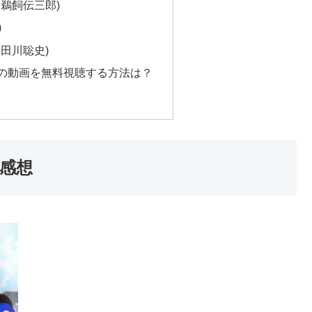
鵜飼伝三郎)
)
田川聡史)
話の動画を無料視聴する方法は？
レ感想