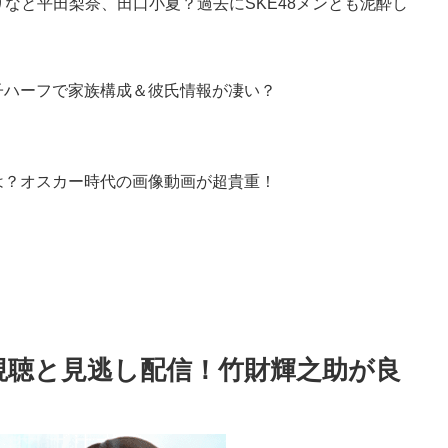
りなと平田梨奈、田口小夏？過去にSKE48メンとも泥酔し
子ハーフで家族構成＆彼氏情報が凄い？
は？オスカー時代の画像動画が超貴重！
視聴と見逃し配信！竹財輝之助が良