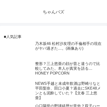
ちゃんバズ
■人気記事
乃木坂46 松村沙友理の不倫相手の現在
がヤバ過ぎた…。(画像あり)
整形？三上悠亜の顔が昔と違うので比
較してみた。本人が真実を語る…
HONEY POPCORN
NEWS手越と未成年飲酒は野崎りなと
平田梨奈、田口小夏？過去にSKE48メ
ンとも泥酔していた？【文春 三上悠
亜】
山口陽世の野球経歴が意外？双子ハー