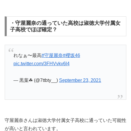
・守屋麗奈の通っていた高校は淑徳大学付属女
子高校でほぼ確定？
れなぁ〜最高
#守屋麗奈
#櫻坂46
pic.twitter.com/3FHVvkv6l4
— 黒葉☘︎︎ (@7ttbty__)
September 23, 2021
守屋麗奈さんは淑徳大学付属女子高校に通っていた可能性
が高いと言われています。