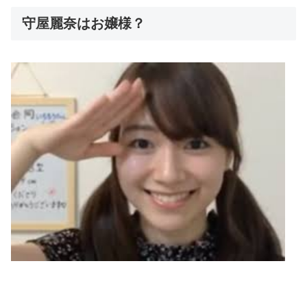
守屋麗奈はお嬢様？