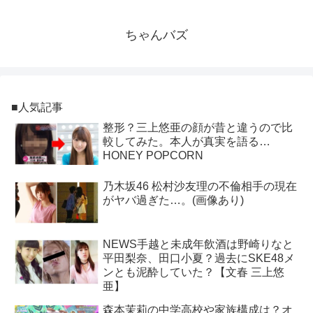
ちゃんバズ
■人気記事
整形？三上悠亜の顔が昔と違うので比
較してみた。本人が真実を語る…
HONEY POPCORN
乃木坂46 松村沙友理の不倫相手の現在
がヤバ過ぎた…。(画像あり)
NEWS手越と未成年飲酒は野崎りなと
平田梨奈、田口小夏？過去にSKE48メ
ンとも泥酔していた？【文春 三上悠
亜】
森本茉莉の中学高校や家族構成は？オ