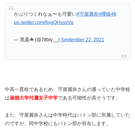
かぶりつくれなぁ〜も可愛い
#守屋麗奈
#櫻坂46
pic.twitter.com/6ygOHsssVq
— 黒葉☘︎︎ (@7ttbty__)
September 22, 2021
中高一貫校であるため、守屋麗奈さんの通っていた中学校
は
淑徳大学付属女子中学
である可能性が高そうです。
また、守屋麗奈さんは中学時代はバトン部に所属していた
のですが、同中学校にもバトン部が存在します。