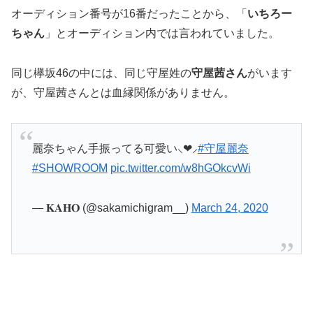
オーディション番号が16番だったことから、「
いちろー
ちゃん
」とオーディション内では言われていました。
同じ欅坂46の中には、同じ守屋姓の
守屋茜さん
がいます
が、守屋茜さんとは血縁関係がありません。
麗奈ちゃん手振ってる可愛い⸜❤︎⸝‍
#守屋麗奈
#SHOWROOM
pic.twitter.com/w8hGOkcvWi
— 𝐊𝐀𝐇𝐎 (@sakamichigram__)
March 24, 2020