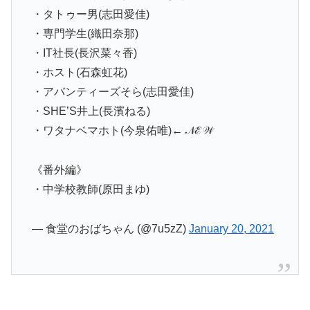
・タトゥー男(志田愛佳)
・専門学生(織田奈那)
・IT社長(長沢菜々香)
・ホスト(石森虹花)
・アバンティーズそら(志田愛佳)
・SHE’S井上(長濱ねる)
・ワタナベマホト(今泉佑唯)← 𝒩ℰ𝒲
《番外編》
・中学校教師(原田まゆ)
— 食堂のおばちゃん (@7u5zZ)
January 20, 2021