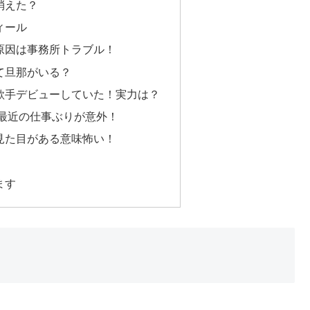
消えた？
ィール
原因は事務所トラブル！
て旦那がいる？
歌手デビューしていた！実力は？
？最近の仕事ぶりが意外！
見た目がある意味怖い！
ます