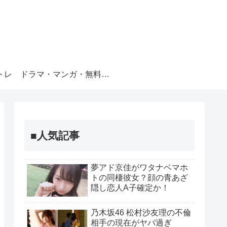
トレ
ドラマ・マンガ・無料視聴
■人気記事
夢アド京佳がワタナベマホ
トの同棲彼女？顔の青あざ
隠し恋人A子確定か！
乃木坂46 松村沙友理の不倫
相手の現在がヤバ過ぎ