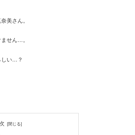
真奈美さん。
けません…。
らしい…？
次