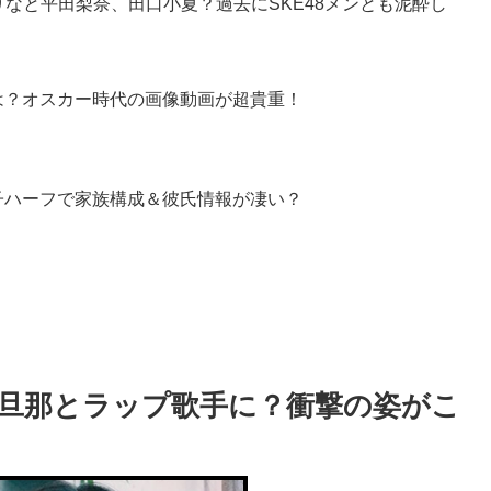
りなと平田梨奈、田口小夏？過去にSKE48メンとも泥酔し
は？オスカー時代の画像動画が超貴重！
子ハーフで家族構成＆彼氏情報が凄い？
し旦那とラップ歌手に？衝撃の姿がこ