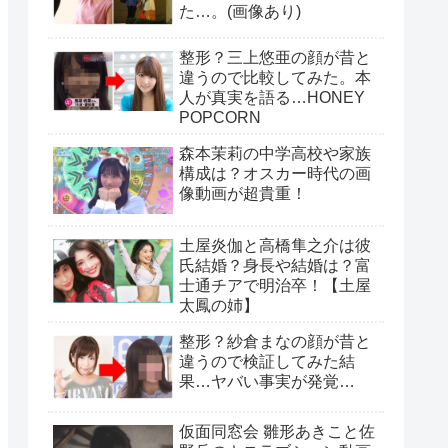
た…。(画像あり)
整形？三上悠亜の顔が昔と
違うので比較してみた。本
人が真実を語る…HONEY
POPCORN
森本茉莉の中学高校や家族
構成は？オスカー時代の画
像動画が超貴重！
土屋炎伽と高橋隼之介は彼
氏結婚？身長や結婚は？富
士通チアで明治卒！【土屋
太鳳の姉】
整形？紗倉まなの顔が昔と
違うので検証してみた結
果…ヤバい事実が発覚…
仮面同窓会 雛形あきこと佐