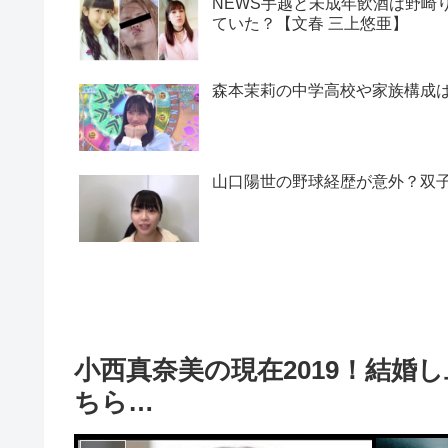
NEWS手越と未成年飲酒は野崎
ていた？【文春 三上悠亜】
森本茉莉の中学高校や家族構成
山口陽世の野球経歴が意外？双
小西真奈美の現在2019！結婚
ちら…