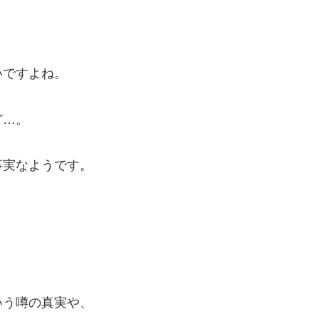
いですよね。
ど…。
事実なようです。
いう噂の真実や、