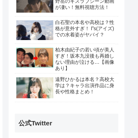
野岳のキスラブシーン動画
が凄い！無料視聴方法！
白石聖の本名や高校は？性
格が意外すぎ！ I”s(アイズ)
での水着姿がヤバイ？
柏木由紀子の若い頃が美人
すぎ！坂本九没後も再婚し
ない理由が泣ける…【画像
あり】
遠野ひかるは本名？高校大
学は？キャラ出演作品に身
長や性格まとめ！
公式Twitter