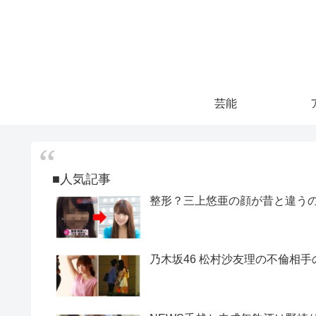
芸能
■人気記事
整形？三上悠亜の顔が昔と違うので
乃木坂46 松村沙友理の不倫相手