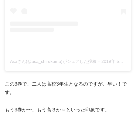
Asaさん(@asa_shirokuma)がシェアした投稿
–
2019年 5月月23日午前7時48分PDT
この3巻で、二人は高校3年生となるのですが、早い！で
す。
もう3巻か〜、もう高３か～といった印象です。