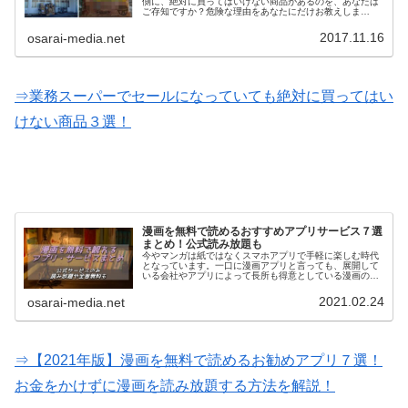
側に、絶対に買ってはいけない商品があるのを、あなたは
ご存知ですか？危険な理由をあなたにだけお教えしま
す…。
2017.11.16
osarai-media.net
⇒業務スーパーでセールになっていても絶対に買ってはい
けない商品３選！
漫画を無料で読めるおすすめアプリサービス７選
まとめ！公式読み放題も
今やマンガは紙ではなくスマホアプリで手軽に楽しむ時代
となっています。一口に漫画アプリと言っても、展開して
いる会社やアプリによって長所も得意としている漫画のジ
ャンルも様々。そこで、今回は星の数ほどある漫画アプリ
の中から最もオススメのサービスを…
2021.02.24
osarai-media.net
⇒【2021年版】漫画を無料で読めるお勧めアプリ７選！
お金をかけずに漫画を読み放題する方法を解説！