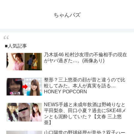
ちゃんバズ
■人気記事
乃木坂46 松村沙友理の不倫相手の現在
がヤバ過ぎた…。(画像あり)
整形？三上悠亜の顔が昔と違うので比
較してみた。本人が真実を語る…
HONEY POPCORN
NEWS手越と未成年飲酒は野崎りなと
平田梨奈、田口小夏？過去にSKE48メ
ンとも泥酔していた？【文春 三上悠
亜】
山口陽世の野球経歴が意外？双子ハー