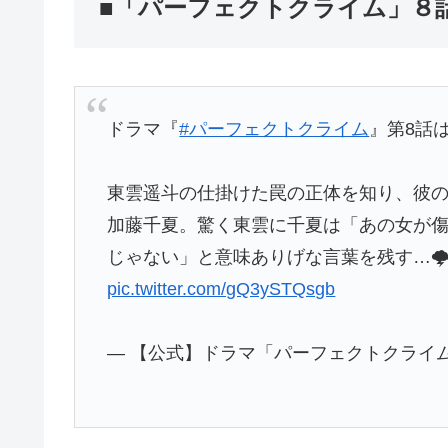
■「パーフェクトクライム」８
ドラマ『
#パーフェクトクライム
』第8話は
東雲遥斗の仕掛けた罠の正体を知り、彼
加藤千夏。驚く東雲に千夏は「あの女が
じゃない」と意味ありげな言葉を残す…🌩
pic.twitter.com/gQ3ySTQsgb
— 【公式】ドラマ「パーフェクトクライム」 (@