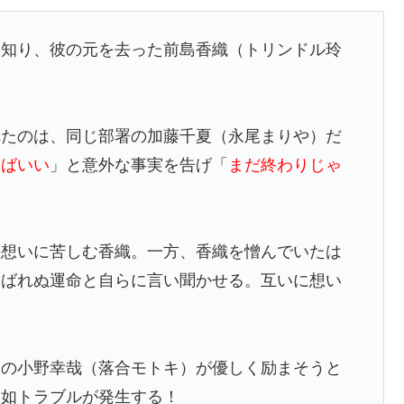
を知り、彼の元を去った前島香織（トリンドル玲
れたのは、同じ部署の加藤千夏（永尾まりや）だ
けばいい
」と意外な事実を告げ「
まだ終わりじゃ
の想いに苦しむ香織。一方、香織を憎んでいたは
結ばれぬ運命と自らに言い聞かせる。互いに想い
。
ーの小野幸哉（落合モトキ）が優しく励まそうと
突如トラブルが発生する！