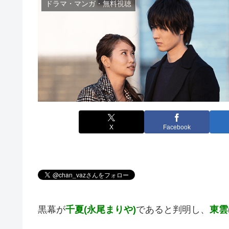
ドラマ・マンガ・無料視聴
X
Facebook
黒幕が
千夏(永尾まりや)
であると判明し、
東雲