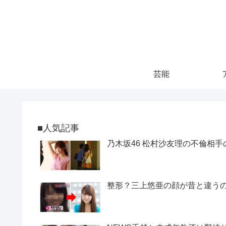
芸能
■人気記事
乃木坂46 松村沙友理の不倫相手
整形？三上悠亜の顔が昔と違うので