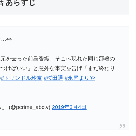
話 あらすじ
…👀
の元を去った前島香織。そこへ現れた同じ部署の
傷つけばいい」と意外な事実を告げ「まだ終わり
️
#トリンドル玲奈
#桜田通
#永尾まりや
pcrime_abctv)
2019年3月4日