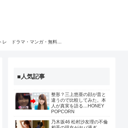
トレ
ドラマ・マンガ・無料視聴
■人気記事
整形？三上悠亜の顔が昔と
違うので比較してみた。本
人が真実を語る…HONEY
POPCORN
乃木坂46 松村沙友理の不倫
相手の現在がヤバ過ぎ