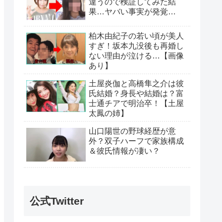
違うので検証してみた結
果…ヤバい事実が発覚…
柏木由紀子の若い頃が美人
すぎ！坂本九没後も再婚し
ない理由が泣ける…【画像
あり】
土屋炎伽と高橋隼之介は彼
氏結婚？身長や結婚は？富
士通チアで明治卒！【土屋
太鳳の姉】
山口陽世の野球経歴が意
外？双子ハーフで家族構成
＆彼氏情報が凄い？
公式Twitter