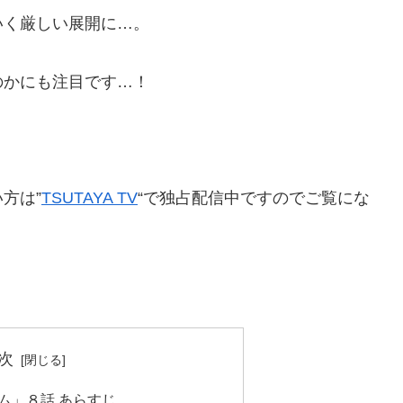
いく厳しい展開に…。
のかにも注目です…！
方は”
TSUTAYA TV
“で独占配信中ですのでご覧にな
次
ム」８話 あらすじ