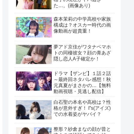
た…。(画像あり)
森本茉莉の中学高校や家族
構成は？オスカー時代の画
像動画が超貴重！
夢アド京佳がワタナベマホ
トの同棲彼女？顔の青あざ
隠し恋人A子確定か！
ドラマ【ザンビ】１話２話
～最終回ネタバレ感想！秋
元真夏がまさかの…【無料
動画視聴・見逃し配信】
白石聖の本名や高校は？性
格が意外すぎ！ I”s(アイズ)
での水着姿がヤバイ？
整形？紗倉まなの顔が昔と