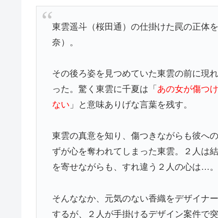
東雲遥斗（桜田通）の仕掛けた罠の正体
奈）。
その後ろ姿を見つめていた東雲の前に現
った。驚く東雲に千夏は「
あの女が傷つ
ない
」と意味ありげな言葉を残す。
東雲の真意を知り、傷つきながらも彼へ
ずが心を奪われてしまった東雲。２人は
を寄せながらも、すれ違う２人の心は…
そんななか、元気のない香織をデザイナ
するが、２人が手掛けるデザイン案件で