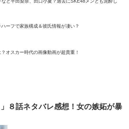
りなと平田梨奈、田口小夏？過去にSKE48メンとも泥酔し
子ハーフで家族構成＆彼氏情報が凄い？
は？オスカー時代の画像動画が超貴重！
」８話ネタバレ感想！女の嫉妬が暴