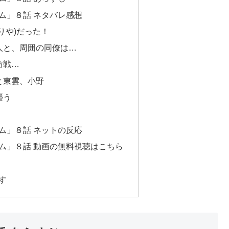
ム」８話 ネタバレ感想
りや)だった！
人と、周囲の同僚は…
防戦…
と東雲、小野
襲う
ム」８話 ネットの反応
ム」８話 動画の無料視聴はこちら
す