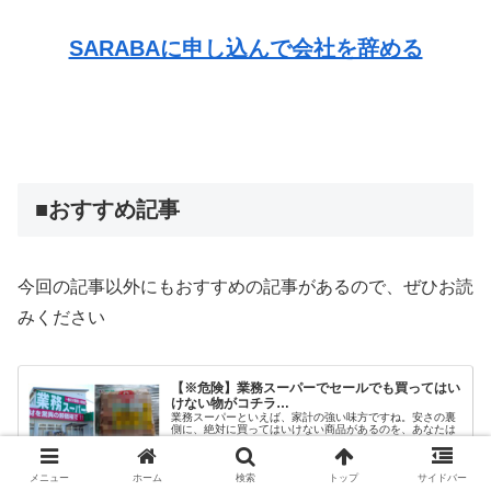
SARABAに申し込んで会社を辞める
■おすすめ記事
今回の記事以外にもおすすめの記事があるので、ぜひお読
みください
【※危険】業務スーパーでセールでも買ってはい
けない物がコチラ…
業務スーパーといえば、家計の強い味方ですね。安さの裏
側に、絶対に買ってはいけない商品があるのを、あなたは
ご存知ですか？危険な理由をあなたにだけお教えしま
す…。
2017.11.16
osarai-media.net
メニュー
ホーム
検索
トップ
サイドバー