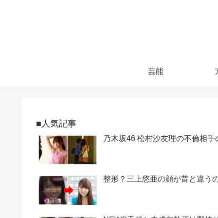
芸能
■人気記事
乃木坂46 松村沙友理の不倫相手
整形？三上悠亜の顔が昔と違うので