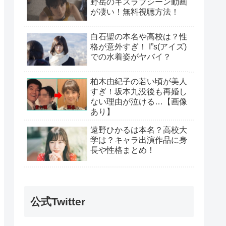
野岳のキスラブシーン動画
が凄い！無料視聴方法！
白石聖の本名や高校は？性
格が意外すぎ！ I”s(アイズ)
での水着姿がヤバイ？
柏木由紀子の若い頃が美人
すぎ！坂本九没後も再婚し
ない理由が泣ける…【画像
あり】
遠野ひかるは本名？高校大
学は？キャラ出演作品に身
長や性格まとめ！
公式Twitter