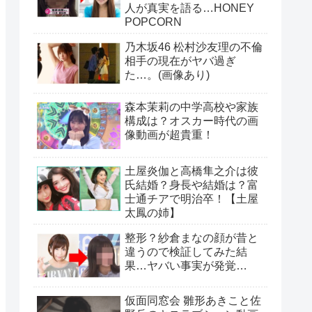
人が真実を語る…HONEY
POPCORN
乃木坂46 松村沙友理の不倫
相手の現在がヤバ過ぎ
た…。(画像あり)
森本茉莉の中学高校や家族
構成は？オスカー時代の画
像動画が超貴重！
土屋炎伽と高橋隼之介は彼
氏結婚？身長や結婚は？富
士通チアで明治卒！【土屋
太鳳の姉】
整形？紗倉まなの顔が昔と
違うので検証してみた結
果…ヤバい事実が発覚…
仮面同窓会 雛形あきこと佐