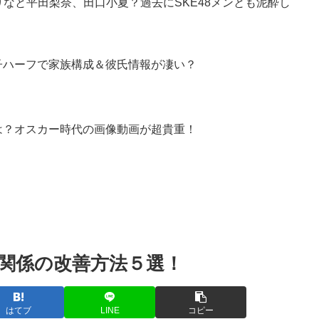
りなと平田梨奈、田口小夏？過去にSKE48メンとも泥酔し
子ハーフで家族構成＆彼氏情報が凄い？
は？オスカー時代の画像動画が超貴重！
関係の改善方法５選！
はてブ
LINE
コピー