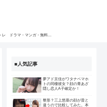
トレ
ドラマ・マンガ・無料視聴
■人気記事
夢アド京佳がワタナベマホ
トの同棲彼女？顔の青あざ
隠し恋人A子確定か！
整形？三上悠亜の顔が昔と
違うので比較してみた。本