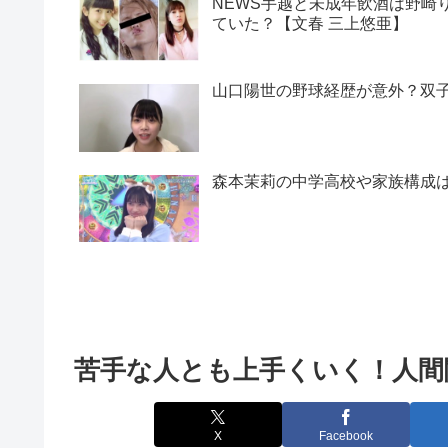
NEWS手越と未成年飲酒は野崎
ていた？【文春 三上悠亜】
山口陽世の野球経歴が意外？双
森本茉莉の中学高校や家族構成
苦手な人とも上手くいく！人間
X
Facebook