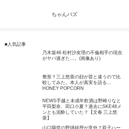
ちゃんバズ
■人気記事
乃木坂46 松村沙友理の不倫相手の現在
がヤバ過ぎた…。(画像あり)
整形？三上悠亜の顔が昔と違うので比
較してみた。本人が真実を語る…
HONEY POPCORN
NEWS手越と未成年飲酒は野崎りなと
平田梨奈、田口小夏？過去にSKE48メ
ンとも泥酔していた？【文春 三上悠
亜】
山口陽世の野球経歴が意外？双子ハー