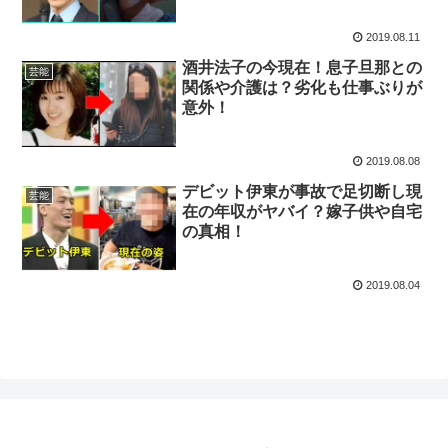
2019.08.11
酒井法子の今現在！息子旦那との
芸能
関係や介護は？劣化も仕事ぶりが
意外！
2019.08.08
デビット伊東が事故で足切断し現
芸能
在の年収がヤバイ？嫁子供や自宅
の真相！
2019.08.04