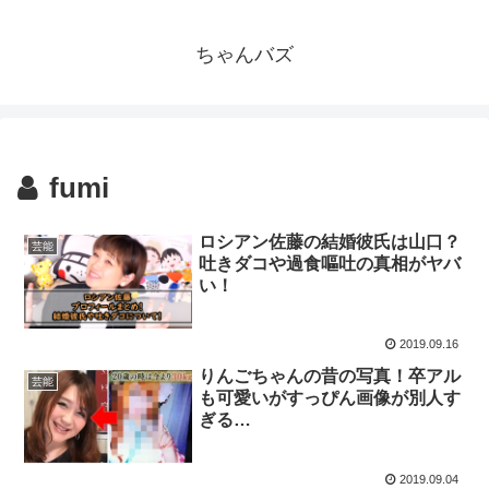
ちゃんバズ
fumi
ロシアン佐藤の結婚彼氏は山口？
芸能
吐きダコや過食嘔吐の真相がヤバ
い！
2019.09.16
りんごちゃんの昔の写真！卒アル
芸能
も可愛いがすっぴん画像が別人す
ぎる…
2019.09.04