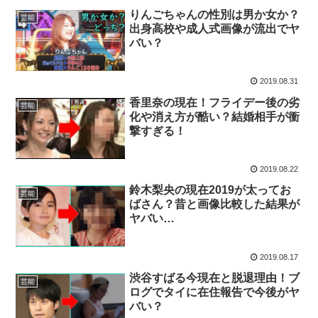
りんごちゃんの性別は男か女か？
芸能
出身高校や成人式画像が流出でヤ
バい？
2019.08.31
香里奈の現在！フライデー後の劣
芸能
化や消え方が酷い？結婚相手が衝
撃すぎる！
2019.08.22
鈴木梨央の現在2019が太ってお
芸能
ばさん？昔と画像比較した結果が
ヤバい…
2019.08.17
渋谷すばる今現在と脱退理由！ブ
芸能
ログでタイに在住報告で今後がヤ
バい？