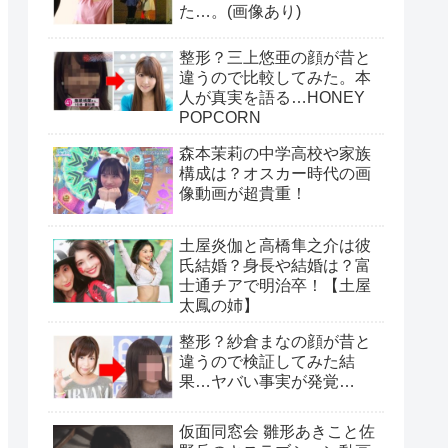
た…。(画像あり)
整形？三上悠亜の顔が昔と
違うので比較してみた。本
人が真実を語る…HONEY
POPCORN
森本茉莉の中学高校や家族
構成は？オスカー時代の画
像動画が超貴重！
土屋炎伽と高橋隼之介は彼
氏結婚？身長や結婚は？富
士通チアで明治卒！【土屋
太鳳の姉】
整形？紗倉まなの顔が昔と
違うので検証してみた結
果…ヤバい事実が発覚…
仮面同窓会 雛形あきこと佐