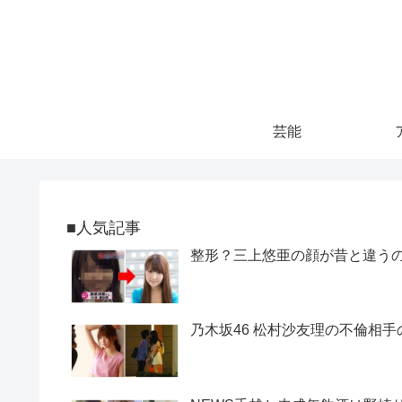
芸能
■人気記事
整形？三上悠亜の顔が昔と違うので
乃木坂46 松村沙友理の不倫相手