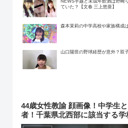
NEWS手越と未成年飲酒は野崎
ていた？【文春 三上悠亜】
森本茉莉の中学高校や家族構成
山口陽世の野球経歴が意外？双
44歳女性教諭 顔画像！中学生
者！千葉県北西部に該当する学