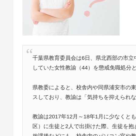
千葉県教育委員会
は6日、県北西部の市立
していた女性教諭（44）を
懲戒免職処分
県教委によると、校舎内や同県浦安市の
スしており、教諭は「気持ちを抑えられ
教諭は2017年12月～18年1月に少なく
区）に生徒と2人で出掛けた際、生徒を抱