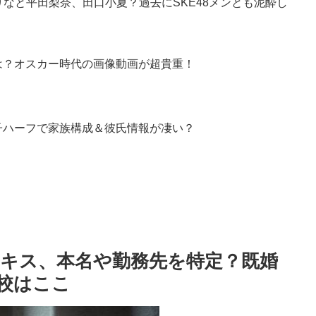
りなと平田梨奈、田口小夏？過去にSKE48メンとも泥酔し
は？オスカー時代の画像動画が超貴重！
子ハーフで家族構成＆彼氏情報が凄い？
とキス、本名や勤務先を特定？既婚
校はここ