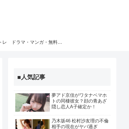
トレ
ドラマ・マンガ・無料視聴
■人気記事
夢アド京佳がワタナベマホ
トの同棲彼女？顔の青あざ
隠し恋人A子確定か！
乃木坂46 松村沙友理の不倫
相手の現在がヤバ過ぎ