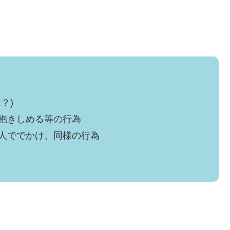
？)
抱きしめる等の行為
人ででかけ、同様の行為