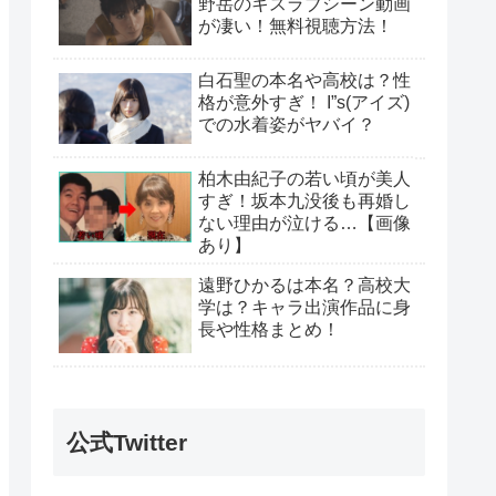
野岳のキスラブシーン動画
が凄い！無料視聴方法！
白石聖の本名や高校は？性
格が意外すぎ！ I”s(アイズ)
での水着姿がヤバイ？
柏木由紀子の若い頃が美人
すぎ！坂本九没後も再婚し
ない理由が泣ける…【画像
あり】
遠野ひかるは本名？高校大
学は？キャラ出演作品に身
長や性格まとめ！
公式Twitter