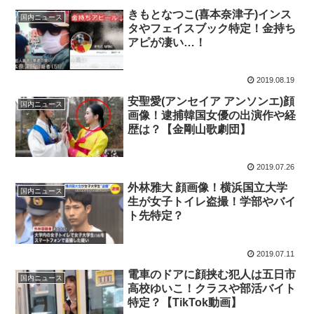
きもとなつこ(喜本奈津子)インス
国内ニュース
タやフェイスブック特定！金持ち
アピが凄い…！
2019.08.19
安聖愛(アンセイア アンソンエ)顔
国内ニュース
画像！逮捕韓国女優の出演作や経
歴は？【金剛山歌劇団】
2019.07.26
外林雅大 顔画像！横浜国立大学
国内ニュース
生が女子トイレ盗撮！学部やバイ
ト先特定？
2019.07.11
電車のドアに顔挟む犯人は五日市
国内ニュース
高校ゆいこ！クラスや部活バイト
特定？【TikTok動画】