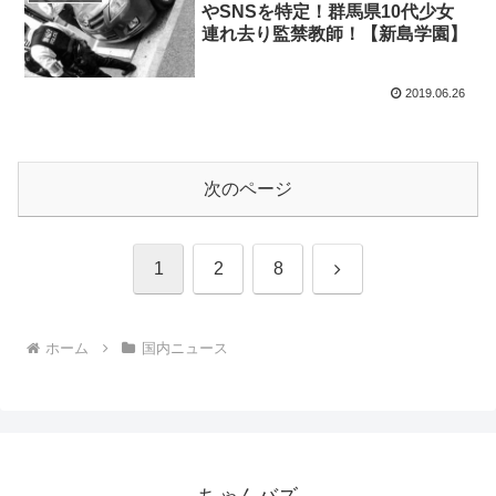
やSNSを特定！群馬県10代少女
連れ去り監禁教師！【新島学園】
2019.06.26
次のページ
次
1
2
8
へ
ホーム
国内ニュース