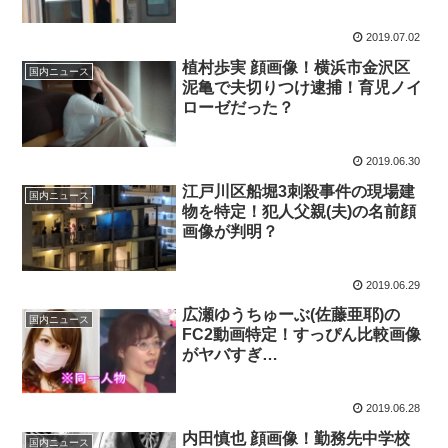
2019.07.02
植村歩実 顔画像！横浜市金沢区
国内ニュース
泥亀で夫切りつけ逮捕！育児ノイ
ローゼだった？
2019.06.30
江戸川区船堀3刺殺事件の現場建
国内ニュース
物を特定！犯人父親(夫)の名前顔
画像が判明？
2019.06.29
広瀬ゆうちゅーぶ(佐藤亜耶)の
国内ニュース
FC2動画特定！すっぴん比較画像
がヤバすぎ…
2019.06.28
内田慎也 顔画像！勤務先中学校
国内ニュース