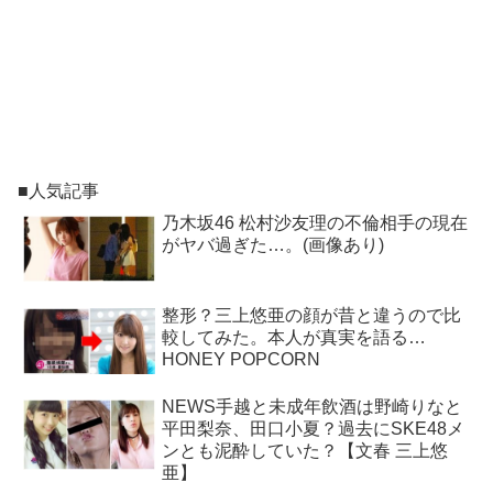
■人気記事
乃木坂46 松村沙友理の不倫相手の現在
がヤバ過ぎた…。(画像あり)
整形？三上悠亜の顔が昔と違うので比
較してみた。本人が真実を語る…
HONEY POPCORN
NEWS手越と未成年飲酒は野崎りなと
平田梨奈、田口小夏？過去にSKE48メ
ンとも泥酔していた？【文春 三上悠
亜】