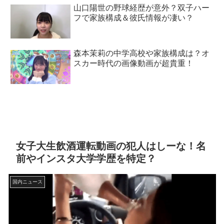
山口陽世の野球経歴が意外？双子ハー
フで家族構成＆彼氏情報が凄い？
森本茉莉の中学高校や家族構成は？オ
スカー時代の画像動画が超貴重！
女子大生飲酒運転動画の犯人はしーな！名
前やインスタ大学学歴を特定？
国内ニュース