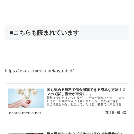
■こちらも読まれています
https://osarai-media.net/ayu-diet/
国も認める無料で借金減額できる簡単な方法！ス
マホで試し借金が半分に…。
最初は少しだけのつもりが…。借金が膨れ上がってしまっ
たけど、家族や友人には知られたくないと相談できず…。
自己破産しかないと思っていたけど、匿名で出来る借金の
無料診断を試してみたら、嘘のように解決してしまいまし
た。
2018.09.30
osarai-media.net
橋本環奈太った？ゴチ激太り劣化で女優業ピン