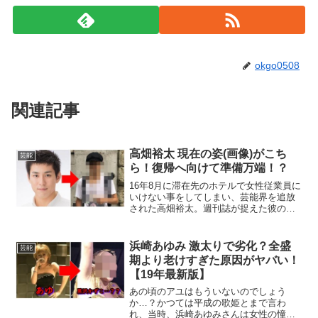
okgo0508
関連記事
高畑裕太 現在の姿(画像)がこち
芸能
ら！復帰へ向けて準備万端！？
16年8月に滞在先のホテルで女性従業員に
いけない事をしてしまい、芸能界を追放
された高畑裕太。週刊誌が捉えた彼の最
新の映像が明らかに！更に、現在の職業
が判明！芸能界復帰の噂も？これが真実
ならヤバすぎ…。
浜崎あゆみ 激太りで劣化？全盛
芸能
期より老けすぎた原因がヤバい！
【19年最新版】
あの頃のアユはもういないのでしょう
か…？かつては平成の歌姫とまで言わ
れ、当時、浜崎あゆみさんは女性の憧れ