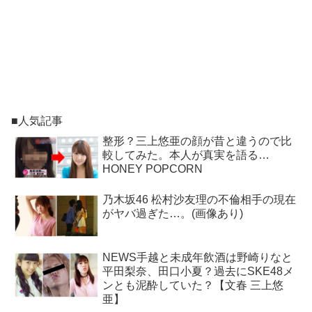
■人気記事
整形？三上悠亜の顔が昔と違うので比
較してみた。本人が真実を語る…
HONEY POPCORN
乃木坂46 松村沙友理の不倫相手の現在
がヤバ過ぎた…。(画像あり)
NEWS手越と未成年飲酒は野崎りなと
平田梨奈、田口小夏？過去にSKE48メ
ンとも泥酔していた？【文春 三上悠
亜】