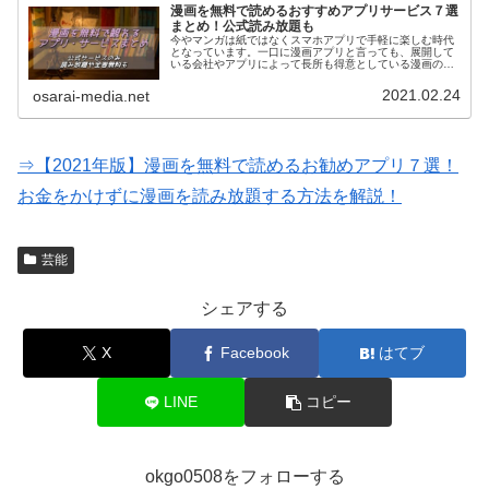
漫画を無料で読めるおすすめアプリサービス７選
まとめ！公式読み放題も
今やマンガは紙ではなくスマホアプリで手軽に楽しむ時代
となっています。一口に漫画アプリと言っても、展開して
いる会社やアプリによって長所も得意としている漫画のジ
ャンルも様々。そこで、今回は星の数ほどある漫画アプリ
の中から最もオススメのサービスを…
2021.02.24
osarai-media.net
⇒【2021年版】漫画を無料で読めるお勧めアプリ７選！
お金をかけずに漫画を読み放題する方法を解説！
芸能
シェアする
X
Facebook
はてブ
LINE
コピー
okgo0508をフォローする