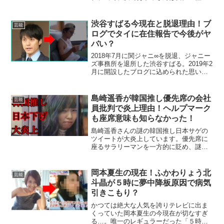
の象徴でした。ここ数年、激太りや劣化
しすぎとの噂がたち、ついに引退疑惑ま
で…？かつての全盛期の姿から、「千手
渋谷すばる今現在と脱退理由！ブ
芸能
観音かずこ」と呼ばれている現...
ログでタイに在住報告で今後がヤ
バい？
2018年7月に関ジャニ∞を脱退、ジャニー
ズ事務所を退所した渋谷すばる。2019年2
月に開設したブログに込められた思いや
今現在とは？着ていたタンクトップにも
秘密のメッセージが込められている？？
島崎遥香が韓国推し優先席の会社
芸能
員批判で炎上理由！ヘルプマーク
も座席意味も知らなかった！
島崎遥香さんの謎の韓国推し日本サゲの
ツイートが大炎上しています。優先席に
座るサラリーマンを一方的に貶め、謎に
韓国を賞賛するコメントに批判が殺到！
炎上理由や世間の反応、ぱるるは韓国籍
なのでは？という意見について調査しま
岡本夏生の現在！ふかわりょう北
芸能
した！
斗晶が５時に夢中降板原因で病気
引きこもり？
かつては絶大な人気を誇りテレビに出ま
くっていた岡本夏生の今現在が切なすぎ
る…。唯一のレギュラーだった「５時に