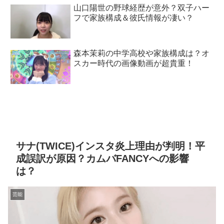
山口陽世の野球経歴が意外？双子ハー
フで家族構成＆彼氏情報が凄い？
森本茉莉の中学高校や家族構成は？オ
スカー時代の画像動画が超貴重！
サナ(TWICE)インスタ炎上理由が判明！平
成誤訳が原因？カムバFANCYへの影響
は？
芸能