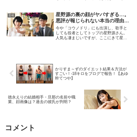
夢中」の降板はふかわりょうと北斗晶が
関係していた？芸能界を引退し、自宅マ
ンション暮らしで重病説は本当なのか？
星野源の裏の顔がヤバすぎる…。
芸能
悪評が報じられない本当の理由…
今や「コウノドリ」にも出演し、歌手と
しても役者としてトップの星野源さん。
人気も凄まじいですが、ここにきて星野
源さん終了のお知らせです…テレビ関係
者からの悪評が半端なく、とんでもない
話を暴露されてしまいました。
かりすま～ずのダイエット結果＆方法が
すごい！-18キロをブログで報告！【あゆ
幹てつや】
徳永えりの結婚相手・旦那の名前や職
業、顔画像は？過去の彼氏が判明？
コメント