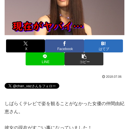
X
Facebook
はてブ
LINE
コピー
2018.07.06
しばらくテレビで姿を観ることがなかった女優の仲間由紀
恵さん。
彼女の現在がすごい事になっていました！