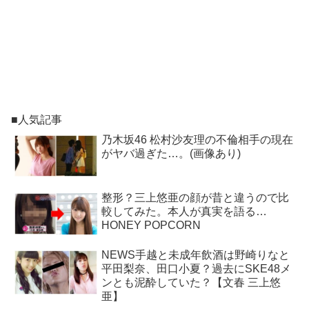
■人気記事
乃木坂46 松村沙友理の不倫相手の現在
がヤバ過ぎた…。(画像あり)
整形？三上悠亜の顔が昔と違うので比
較してみた。本人が真実を語る…
HONEY POPCORN
NEWS手越と未成年飲酒は野崎りなと
平田梨奈、田口小夏？過去にSKE48メ
ンとも泥酔していた？【文春 三上悠
亜】