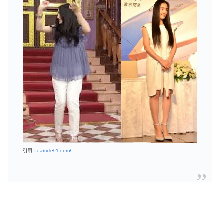
引用：
i-article01.com/