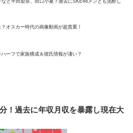
りなと平田梨奈、田口小夏？過去にSKE48メンとも泥酔し
は？オスカー時代の画像動画が超貴重！
子ハーフで家族構成＆彼氏情報が凄い？
分！過去に年収月収を暴露し現在大