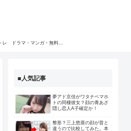
トレ
ドラマ・マンガ・無料視聴
■人気記事
夢アド京佳がワタナベマホ
トの同棲彼女？顔の青あざ
隠し恋人A子確定か！
整形？三上悠亜の顔が昔と
違うので比較してみた。本