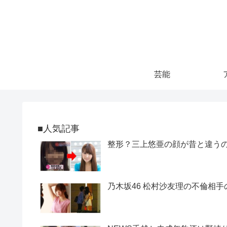
芸能
■人気記事
整形？三上悠亜の顔が昔と違うので
乃木坂46 松村沙友理の不倫相手