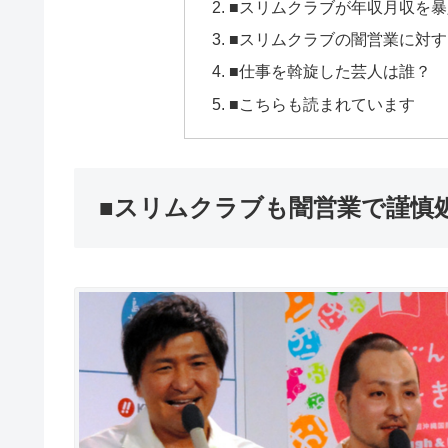
■スリムクラブが年収月収を
■スリムクラブの闇営業に対
■仕事を斡旋した芸人は誰？
■こちらも読まれています
■スリムクラブも闇営業で謹慎