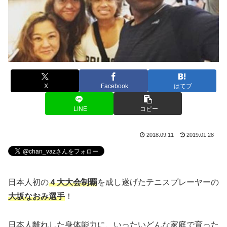
X
Facebook
はてブ
LINE
コピー
2018.09.11
2019.01.28
日本人初の
４大大会制覇
を成し遂げたテニスプレーヤーの
大坂なおみ選手
！
日本人離れした身体能力に、いったいどんな家庭で育った