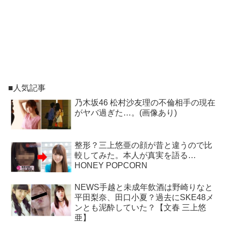
■人気記事
乃木坂46 松村沙友理の不倫相手の現在
がヤバ過ぎた…。(画像あり)
整形？三上悠亜の顔が昔と違うので比
較してみた。本人が真実を語る…
HONEY POPCORN
NEWS手越と未成年飲酒は野崎りなと
平田梨奈、田口小夏？過去にSKE48メ
ンとも泥酔していた？【文春 三上悠
亜】