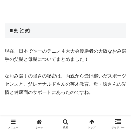
■まとめ
現在、日本で唯一のテニス４大大会優勝者の大阪なおみ選
手の父親と母親についてまとめました！
なおみ選手の強さの秘密は、両親から受け継いだスポーツ
センスと、父レオナルドさんの英才教育、母・環さんの愛
情と健康面のサポートにあったのですね。
なおみ選手は現在20歳とまだ若くして、世界ランク7位と
メニュー
ホーム
検索
トップ
サイドバー