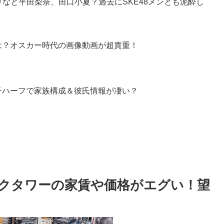
りなと平田梨奈、田口小夏？過去にSKE48メンとも泥酔し
は？オスカー時代の画像動画が超貴重！
子ハーフで家族構成＆彼氏情報が凄い？
クタワーの家賃や価格がエグい！望