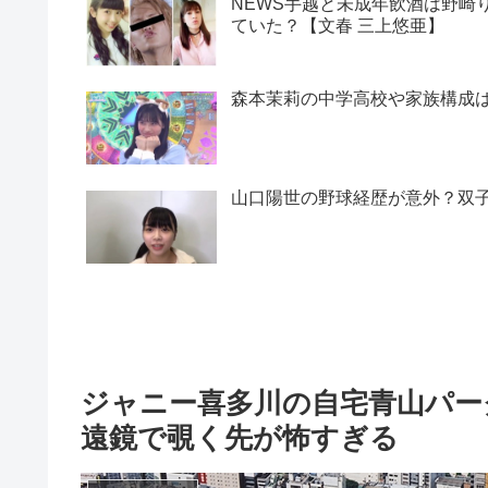
NEWS手越と未成年飲酒は野崎
ていた？【文春 三上悠亜】
森本茉莉の中学高校や家族構成
山口陽世の野球経歴が意外？双
ジャニー喜多川の自宅青山パー
遠鏡で覗く先が怖すぎる