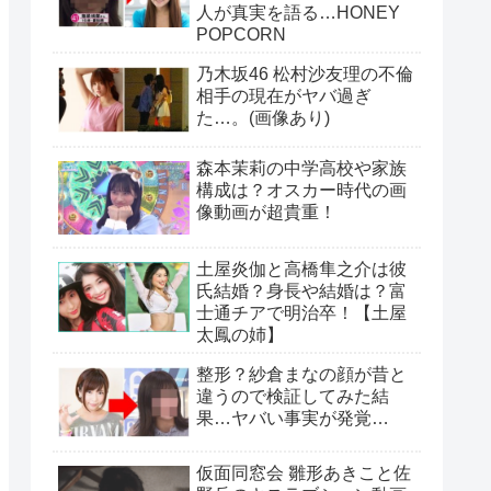
人が真実を語る…HONEY
POPCORN
乃木坂46 松村沙友理の不倫
相手の現在がヤバ過ぎ
た…。(画像あり)
森本茉莉の中学高校や家族
構成は？オスカー時代の画
像動画が超貴重！
土屋炎伽と高橋隼之介は彼
氏結婚？身長や結婚は？富
士通チアで明治卒！【土屋
太鳳の姉】
整形？紗倉まなの顔が昔と
違うので検証してみた結
果…ヤバい事実が発覚…
仮面同窓会 雛形あきこと佐