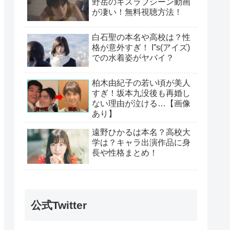
野岳のキスラブシーン動画
が凄い！無料視聴方法！
白石聖の本名や高校は？性
格が意外すぎ！ I”s(アイズ)
での水着姿がヤバイ？
柏木由紀子の若い頃が美人
すぎ！坂本九没後も再婚し
ない理由が泣ける…【画像
あり】
遠野ひかるは本名？高校大
学は？キャラ出演作品に身
長や性格まとめ！
公式Twitter