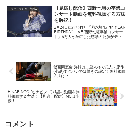
信の情報を解説していきます。
【見逃し配信】西野七瀬の卒業コ
ドラマ・マンガ・無料視聴
ンサート動画を無料視聴する方法
を解説！
2月24日に行われた「乃木坂46 7th YEAR
BIRTHDAY LIVE 西野七瀬卒業コンサー
ト」5万人が熱狂した感動の公演がディレ
クターズ・カット版として見逃し配信さ
れる事が決定！3月31日(日) 16:00～スタ
ート！西野七瀬の卒...
仮面同窓会 洋輔は二重人格で犯人？原作
(小説)ネタバレでは驚きの設定！無料視聴
方法は？
HINABINGO!(ヒナビンゴ)#1話の動画を無
料視聴する方法！【見逃し配信】MCは小
籔！
コメント