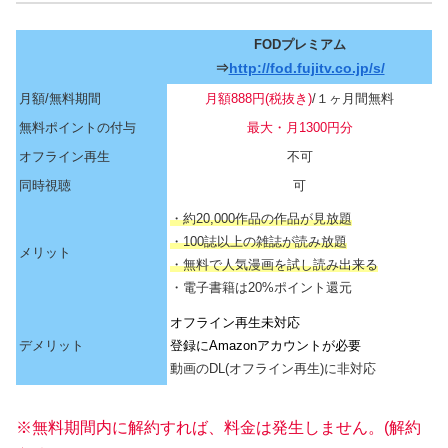
FODプレミアム
⇒
http://fod.fujitv.co.jp/s/
月額/無料期間
月額888円(税抜き)
/１ヶ月間無料
無料ポイントの付与
最大・月1300円分
オフライン再生
不可
同時視聴
可
・約20,000作品の作品が見放題
・100誌以上の雑誌が読み放題
メリット
・無料で人気漫画を試し読み出来る
・電子書籍は20%ポイント還元
オフライン再生未対応
デメリット
登録にAmazonアカウントが必要
動画のDL(オフライン再生)に非対応
※無料期間内に解約すれば、料金は発生しません。(解約