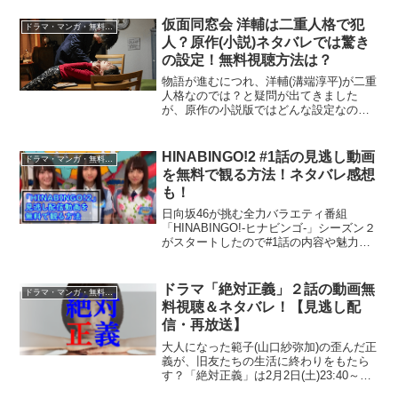
ンシーン多めな一つ屋根の下の物語をレ
ビューします！
仮面同窓会 洋輔は二重人格で犯
ドラマ・マンガ・無料視聴
人？原作(小説)ネタバレでは驚き
の設定！無料視聴方法は？
物語が進むにつれ、洋輔(溝端淳平)が二重
人格なのでは？と疑問が出てきました
が、原作の小説版ではどんな設定なの
か？その答えが意外すぎた！ドラマ版と
小説版では設定が違い、オリジナルのス
トーリー展開となるのか？気になる点を
HINABINGO!2 #1話の見逃し動画
ドラマ・マンガ・無料視聴
まとめてみると、衝撃の事...
を無料で観る方法！ネタバレ感想
も！
日向坂46が挑む全力バラエティ番組
「HINABINGO!-ヒナビンゴ-」シーズン２
がスタートしたので#1話の内容や魅力を
まとめました。フル動画を安全に無料で
視聴する方法もご紹介します！
ドラマ「絶対正義」２話の動画無
ドラマ・マンガ・無料視聴
料視聴＆ネタバレ！【見逃し配
信・再放送】
大人になった範子(山口紗弥加)の歪んだ正
義が、旧友たちの生活に終わりをもたら
す？「絶対正義」は2月2日(土)23:40～ス
タート！無料動画の視聴方法や見逃し配