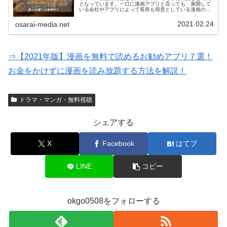
となっています。一口に漫画アプリと言っても、展開して
いる会社やアプリによって長所も得意としている漫画のジ
ャンルも様々。そこで、今回は星の数ほどある漫画アプリ
の中から最もオススメのサービスを…
2021.02.24
osarai-media.net
⇒【2021年版】漫画を無料で読めるお勧めアプリ７選！
お金をかけずに漫画を読み放題する方法を解説！
ドラマ・マンガ・無料視聴
シェアする
X
Facebook
はてブ
LINE
コピー
okgo0508をフォローする