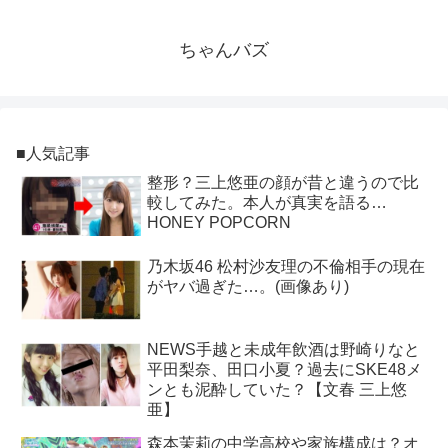
ちゃんバズ
■人気記事
整形？三上悠亜の顔が昔と違うので比
較してみた。本人が真実を語る…
HONEY POPCORN
乃木坂46 松村沙友理の不倫相手の現在
がヤバ過ぎた…。(画像あり)
NEWS手越と未成年飲酒は野崎りなと
平田梨奈、田口小夏？過去にSKE48メ
ンとも泥酔していた？【文春 三上悠
亜】
森本茉莉の中学高校や家族構成は？オ