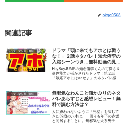
okgo0508
関連記事
ドラマ「頭に来てもアホとは戦う
ドラマ・マンガ・無料視聴
な！」２話ネタバレ！知念侑李の
入浴シーンつき…無料動画の見逃
し配信視聴方法！
HeySayJUMPの知念侑李くんの可愛さ＆
身体能力が活かされたドラマ！第２話
「嫉妬アホには××せよ」のネタバレ感
想！知念くんの入浴＆ベッドシーンが拝
める神回？だったw
無邪気なわんこと猫かぶりのネタ
ドラマ・マンガ・無料視聴
バレあらすじと感想レビュー！無
料で読む方法は？
人に嫌われないように「完璧」を演じて
きた39歳の八木は、一回りも年下の赤坂
と同居することに。無邪気な犬系男子
に、猫かぶりの八木もタジタジ？胸キュ