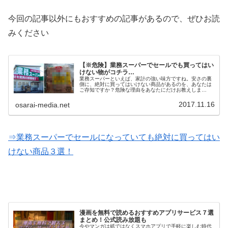
今回の記事以外にもおすすめの記事があるので、ぜひお読
みください
【※危険】業務スーパーでセールでも買ってはい
けない物がコチラ…
業務スーパーといえば、家計の強い味方ですね。安さの裏
側に、絶対に買ってはいけない商品があるのを、あなたは
ご存知ですか？危険な理由をあなたにだけお教えしま
す…。
2017.11.16
osarai-media.net
⇒業務スーパーでセールになっていても絶対に買ってはい
けない商品３選！
漫画を無料で読めるおすすめアプリサービス７選
まとめ！公式読み放題も
今やマンガは紙ではなくスマホアプリで手軽に楽しむ時代