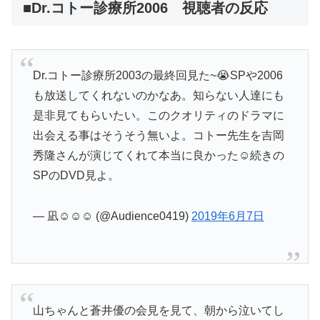
■Dr.コトー診療所2006 視聴者の反応
Dr.コトー診療所2003の最終回見た~😭SPや2006
も放送してくれないのかなあ。知らない人達にも
是非見てもらいたい。このクオリティのドラマに
出会える事はそうそう無いよ。コトー先生を吉岡
秀隆さんが演じてくれて本当に良かった☺️続きの
SPのDVD見よ。
— 凪☺️☺️☺️ (@Audience0419)
2019年6月7日
山ちゃんと蒼井優の会見を見て、朝から泣いてし