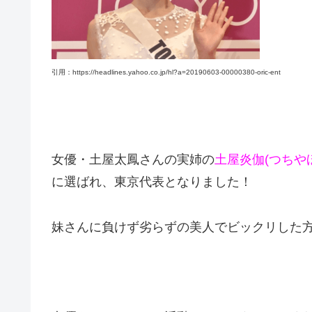
引用：https://headlines.yahoo.co.jp/hl?a=20190603-00000380-oric-ent
女優・土屋太鳳さんの実姉の
土屋炎伽(つちや
に選ばれ、東京代表となりました！
妹さんに負けず劣らずの美人でビックリした