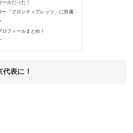
ガールだった！
ダー「フロンティアレッツ」に所属
？
プロフィールまとめ！
す
京代表に！