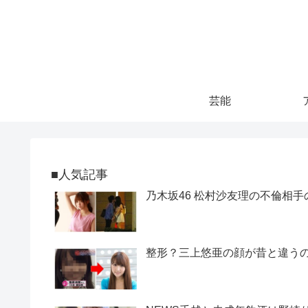
芸能
■人気記事
乃木坂46 松村沙友理の不倫相手
整形？三上悠亜の顔が昔と違うので