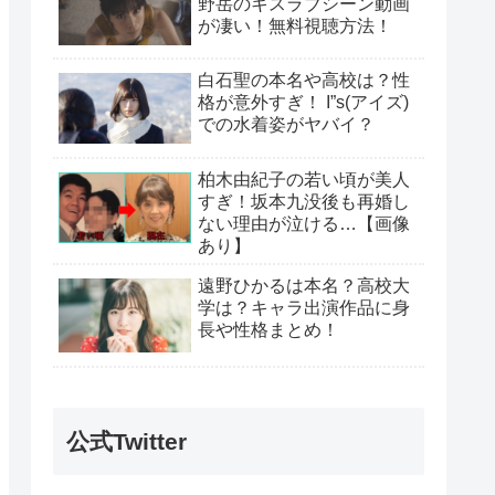
野岳のキスラブシーン動画
が凄い！無料視聴方法！
白石聖の本名や高校は？性
格が意外すぎ！ I”s(アイズ)
での水着姿がヤバイ？
柏木由紀子の若い頃が美人
すぎ！坂本九没後も再婚し
ない理由が泣ける…【画像
あり】
遠野ひかるは本名？高校大
学は？キャラ出演作品に身
長や性格まとめ！
公式Twitter