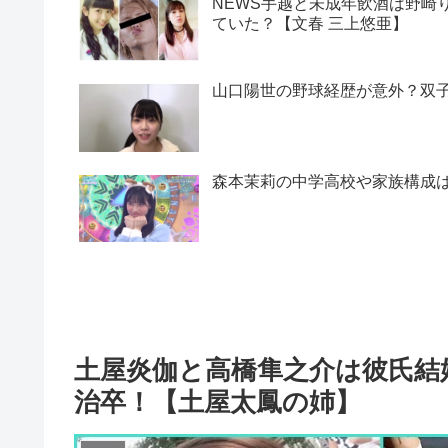
NEWS手越と未成年飲酒は野崎
ていた？【文春 三上悠亜】
山口陽世の野球経歴が意外？双
森本茉莉の中学高校や家族構成
土屋炎伽と高橋隼之介は彼氏結
治卒！【土屋太鳳の姉】