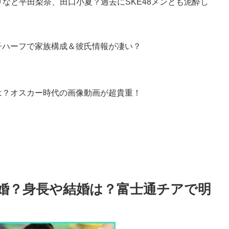
りなと平田梨奈、田口小夏？過去にSKE48メンとも泥酔し
子ハーフで家族構成＆彼氏情報が凄い？
は？オスカー時代の画像動画が超貴重！
婚？身長や結婚は？富士通チアで明