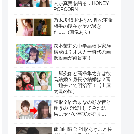
人が真実を語る…HONEY
POPCORN
乃木坂46 松村沙友理の不倫
相手の現在がヤバ過ぎ
た…。(画像あり)
森本茉莉の中学高校や家族
構成は？オスカー時代の画
像動画が超貴重！
土屋炎伽と高橋隼之介は彼
氏結婚？身長や結婚は？富
士通チアで明治卒！【土屋
太鳳の姉】
整形？紗倉まなの顔が昔と
違うので検証してみた結
果…ヤバい事実が発覚…
仮面同窓会 雛形あきこと佐