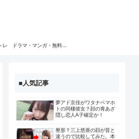
トレ
ドラマ・マンガ・無料視聴
■人気記事
夢アド京佳がワタナベマホ
トの同棲彼女？顔の青あざ
隠し恋人A子確定か！
整形？三上悠亜の顔が昔と
違うので比較してみた。本