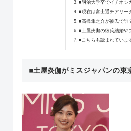
■明治大学卒でイチオシ
■現在は富士通チアリー
■高橋隼之介が彼氏で誰
■土屋炎伽の彼氏結婚や
■こちらも読まれていま
■土屋炎伽がミスジャパンの東