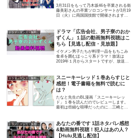
3月31日をもって乃木坂46を卒業される衛
藤美彩さんの卒業ソロコンサートが3月19
日（火）に両国国技館で開催されます。
この卒業公演が生中継・生配信で無料で
視聴できる事になりました！みさ先輩の
卒業ソロコンを無料で視聴する方法をご
ドラマ「広告会社、男子寮のおか
ドラマ・マンガ・無料視聴
紹介します！
ずくん」１話の動画無料視聴はこ
ちら【見逃し配信・見放題】
イケメン男子たちが料理一品をもちこみ
食卓を囲むほっこり系ドラマ！放送は
2019年１月からスタートですが、放送地
域が限られています…。黒羽麻璃央＆崎
山つばさのドラマを観たい方の為に、公
式で視聴できる無料動画サービス・見逃
スニーキーレッド１巻あらすじと
ドラマ・マンガ・無料視聴
し配信情報を開設します...
感想！電子書籍を無料で読むに
は？
たなと先生のBL漫画「スニーキーレッ
ド」１巻を読んだのでレビューします。
最初は些細な喧嘩だったのに…三崎と釧
路の歪んだ愛情、関係性がヤバい…
あなたの番です 1話ネタバレ感想
ドラマ・マンガ・無料視聴
&動画無料視聴！犯人はあの人？
【Hulu見逃し配信】