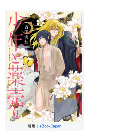
引用：
eBookJapan