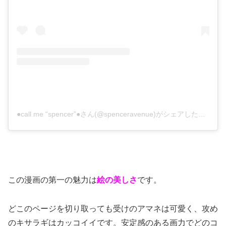
●call me “spencer”●さん(@spenceravenue)がシェアした投稿
–
2
この漫画の第一の魅力は
絵の美しさ
です。
どこのページを切り取っても受けのアマネは可愛く、攻め
のキサラギはカッコイイです。安定感のある画力でどのコ