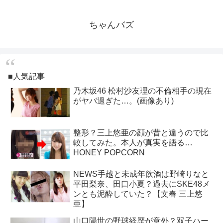
ちゃんバズ
■人気記事
乃木坂46 松村沙友理の不倫相手の現在
がヤバ過ぎた…。(画像あり)
整形？三上悠亜の顔が昔と違うので比
較してみた。本人が真実を語る…
HONEY POPCORN
NEWS手越と未成年飲酒は野崎りなと
平田梨奈、田口小夏？過去にSKE48メ
ンとも泥酔していた？【文春 三上悠
亜】
山口陽世の野球経歴が意外？双子ハー