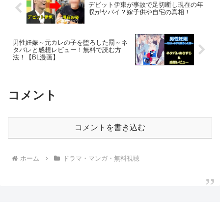
デビット伊東が事故で足切断し現在の年
収がヤバイ？嫁子供や自宅の真相！
男性妊娠～元カレの子を堕ろした罰～ネ
タバレと感想レビュー！無料で読む方
法！【BL漫画】
コメント
コメントを書き込む
ホーム
ドラマ・マンガ・無料視聴