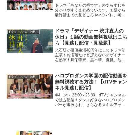
ドラマ「あなたの番です」のあらすじを
分かりやすくまとめています。１話から
最終話までの見どころやネタバレ、考察
をお届けしたいと思います。4月から2ク
ール分、9月まで放送の注目ドラマ！マン
ションで起こる「交換殺人ゲーム」の犯
ドラマ「デザイナー 渋井直人の
ドラマ・マンガ・無料視聴
人は？
休日」１話の動画無料視聴はこち
ら【見逃し配信・見放題】
光石研が俳優生活40周年にしてドラマ初
主演！お洒落だけど冴えないデザイナー
を熱演！川栄李奈、黒木華、夏帆、池田
エライザ、池松壮亮…彼を慕う俳優たち
がゲスト出演する豪華さにも注目！動画
の無料視聴方法、見逃し配信について解
ハロプロダンス学園の配信動画を
ドラマ・マンガ・無料視聴
説します。
無料視聴する方法！【dTVチャン
ネル見逃し配信】
4/4（木）23:00 - 23:30 dTVチャンネル
で独占配信！ダンス好きなハロプロメン
バーが選抜され、さらなるスキルアップ
を目指して様々なダンスにチャレンジす
る番組！グループの垣根を超えてダンス
好きなメンバーが集合！「ハロプロダン
ス学...