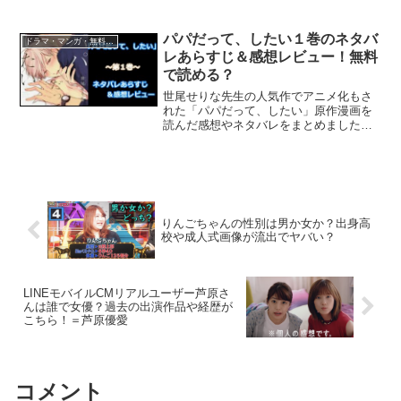
律子(白石聖)がクレイジーすぎる…。
パパだって、したい１巻のネタバ
ドラマ・マンガ・無料視聴
レあらすじ＆感想レビュー！無料
で読める？
世尾せりな先生の人気作でアニメ化もさ
れた「パパだって、したい」原作漫画を
読んだ感想やネタバレをまとめました。
BL漫画初心者におすすめの作品です。
りんごちゃんの性別は男か女か？出身高
校や成人式画像が流出でヤバい？
LINEモバイルCMリアルユーザー芦原さ
んは誰で女優？過去の出演作品や経歴が
こちら！＝芦原優愛
コメント