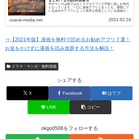
まとめ！公式読み放題も
今やマンガは紙ではなくスマホアプリで手軽に楽しむ時代
となっています。一口に漫画アプリと言っても、展開して
いる会社やアプリによって長所も得意としている漫画のジ
ャンルも様々。そこで、今回は星の数ほどある漫画アプリ
の中から最もオススメのサービスを…
2021.02.24
osarai-media.net
⇒【2021年版】漫画を無料で読めるお勧めアプリ７選！
お金をかけずに漫画を読み放題する方法を解説！
ドラマ・マンガ・無料視聴
シェアする
X
Facebook
はてブ
LINE
コピー
okgo0508をフォローする