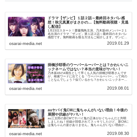
ドラマ【ザンビ】１話２話～最終回ネタバレ感
想！秋元真夏がまさかの…【無料動画視聴・見逃
し配信】
1月23日スタート！齋藤飛鳥主演、乃木坂46メンバー２１
名出演のドラマ「ザンビ」第１話２話～最終回のネタバレ
感想です。無料動画を観る方法もご紹介します。ザンビ化
を解く鍵は、まさかの…？
2019.01.29
osarai-media.net
掛橋沙耶香のウーパールーパーとは？かわいいニ
ックネームではない？本当の意味がヤバい！
乃木坂46の4期生として早くも人気の掛橋沙耶香さんです
が、検索ワードに出てくる「ウーパールーパー」って何の
ことなんでしょう？似ているから？かわいいニックネー
ム？飼っているから？どれも全部違いました！本当の意味
に驚き！これはヤバすぎます…
2019.08.01
osarai-media.net
auヤバイ鬼CMに鬼ちゃんがいない理由！今後の
展開や伏線がヤバい！
au三太郎の新CMでヤバイ鬼の正体がかぐちゃんだと判明
しましたね！伏線が回収されてスッキリしたけど、新CMに
は鬼ちゃんの姿がありません。鬼ちゃんがいない理由が意
外すぎる？今後の展開を予想してみました！
2019.08.30
osarai-media.net