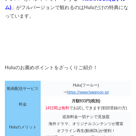
ム)
」がフルバージョンで観れるのはHuluだけの特典にな
っています。
Huluのお薦めポイントをざっくりご紹介！
Hulu(フールー)
動画配信サービス
⇒
https://www.happyon.jp/
月額933円(税別)
料金
14日間は無料
でお試しできます(初回登録の方)
追加料金一切ナシで見放題
海外ドラマ、オリジナルコンテンツが豊富
Huluのメリット
オフライン再生(動画DL)が便利！