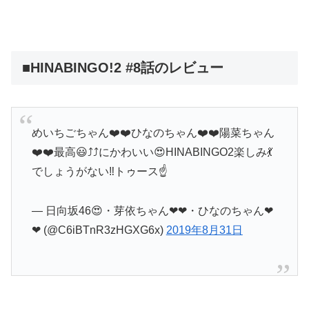
■HINABINGO!2 #8話のレビュー
めいちごちゃん❤️❤️ひなのちゃん❤️❤️陽菜ちゃん
❤️❤️最高😃⤴️⤴️にかわいい😍HINABINGO2楽しみ💃
でしょうがない‼️トゥース☝️
— 日向坂46😍・芽依ちゃん❤❤・ひなのちゃん❤
❤ (@C6iBTnR3zHGXG6x)
2019年8月31日