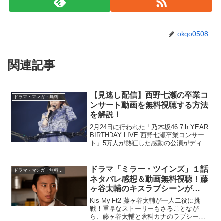
okgo0508
関連記事
【見逃し配信】西野七瀬の卒業コ
ドラマ・マンガ・無料視聴
ンサート動画を無料視聴する方法
を解説！
2月24日に行われた「乃木坂46 7th YEAR
BIRTHDAY LIVE 西野七瀬卒業コンサー
ト」5万人が熱狂した感動の公演がディレ
クターズ・カット版として見逃し配信さ
れる事が決定！3月31日(日) 16:00～スタ
ート！西野七瀬の卒...
ドラマ「ミラー・ツインズ」１話
ドラマ・マンガ・無料視聴
ネタバレ感想＆動画無料視聴！藤
ヶ谷太輔のキスラブシーンが…
Kis-My-Ft2 藤ヶ谷太輔が一人二役に挑
戦！重厚なストーリーもさることなが
ら、藤ヶ谷太輔と倉科カナのラブシーン