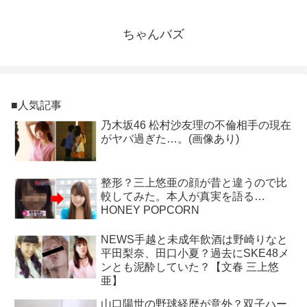
ちゃんバズ
■人気記事
乃木坂46 松村沙友理の不倫相手の現在
がヤバ過ぎた…。(画像あり)
整形？三上悠亜の顔が昔と違うので比
較してみた。本人が真実を語る…
HONEY POPCORN
NEWS手越と未成年飲酒は野崎りなと
平田梨奈、田口小夏？過去にSKE48メ
ンとも泥酔していた？【文春 三上悠
亜】
山口陽世の野球経歴が意外？双子ハー