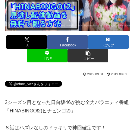
X
Facebook
はてブ
LINE
コピー
2019.09.01
2019.09.02
2シーズン目となった日向坂46が挑む全力バラエティ番組
「HINABINGO!2(ヒナビンゴ2)」
８話はハズレなしのドッキリで神回確定です！