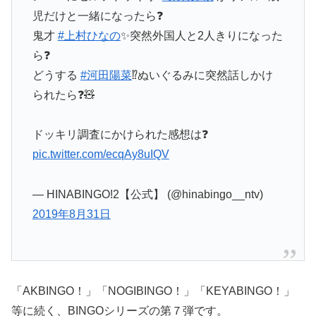
児だけと一緒になったら❓
鬼才
#上村ひなの
✨突然外国人と2人きりになった
ら❓
どうする
#河田陽菜
⁉️ぬいぐるみに突然話しかけ
られたら❓🧸
ドッキリ調査にかけられた感想は❓
pic.twitter.com/ecqAy8uIQV
— HINABINGO!2【公式】 (@hinabingo__ntv)
2019年8月31日
「AKBINGO！」「NOGIBINGO！」「KEYABINGO！」
等に続く、BINGOシリーズの第７弾です。