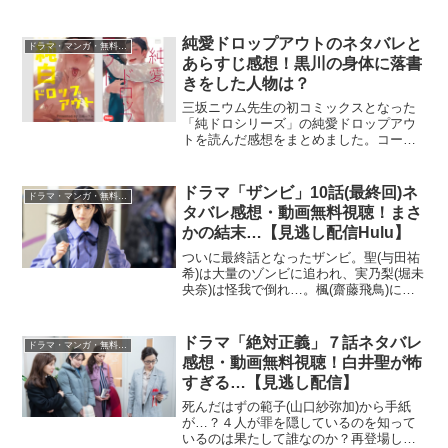
がヤバいと話題に…
純愛ドロップアウトのネタバレと
ドラマ・マンガ・無料視聴
あらすじ感想！黒川の身体に落書
きをした人物は？
三坂ニウム先生の初コミックスとなった
「純ドロシリーズ」の純愛ドロップアウ
トを読んだ感想をまとめました。コーヒ
ースタンドの店員・岸くんとイケメンサ
ラリーマン黒川さんの出会い～付き合う
までを描いたシリーズ物です。二人が距
ドラマ「ザンビ」10話(最終回)ネ
ドラマ・マンガ・無料視聴
離を縮めるキッカケとなっ...
タバレ感想・動画無料視聴！まさ
かの結末…【見逃し配信Hulu】
ついに最終話となったザンビ。聖(与田祐
希)は大量のゾンビに追われ、実乃梨(堀未
央奈)は怪我で倒れ…。楓(齋藤飛鳥)に訪
れる結末が衝撃的すぎた…。
ドラマ「絶対正義」７話ネタバレ
ドラマ・マンガ・無料視聴
感想・動画無料視聴！白井聖が怖
すぎる…【見逃し配信】
死んだはずの範子(山口紗弥加)から手紙
が…？４人が罪を隠しているのを知って
いるのは果たして誰なのか？再登場した