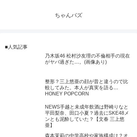
ちゃんバズ
■人気記事
乃木坂46 松村沙友理の不倫相手の現在
がヤバ過ぎた…。(画像あり)
整形？三上悠亜の顔が昔と違うので比
較してみた。本人が真実を語る…
HONEY POPCORN
NEWS手越と未成年飲酒は野崎りなと
平田梨奈、田口小夏？過去にSKE48メ
ンとも泥酔していた？【文春 三上悠
亜】
森本茉莉の中学高校や家族構成は？オ