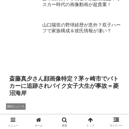
スカー時代の画像動画が超貴重！
山口陽世の野球経歴が意外？双子ハー
フで家族構成＆彼氏情報が凄い？
斎藤真夕さん顔画像特定？茅ヶ崎市でパト
カーに追跡されバイク女子大生が事故＝菱
沼海岸
国内ニュース
メニュー
ホーム
検索
トップ
サイドバー