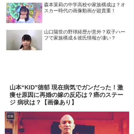
森本茉莉の中学高校や家族構成は？オ
スカー時代の画像動画が超貴重！
山口陽世の野球経歴が意外？双子ハー
フで家族構成＆彼氏情報が凄い？
山本“KID”徳郁 現在病気でガンだった！激
痩せ原因に再婚の嫁の反応は？癌のステー
ジ 病状は？【画像あり】
芸能