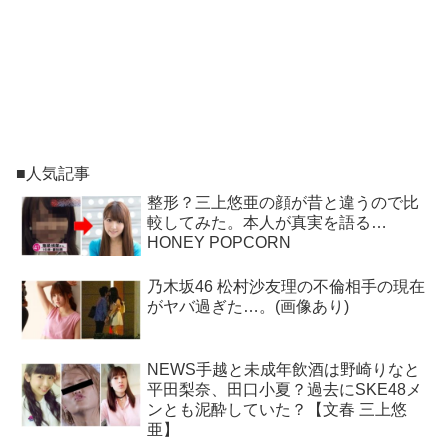
■人気記事
整形？三上悠亜の顔が昔と違うので比
較してみた。本人が真実を語る…
HONEY POPCORN
乃木坂46 松村沙友理の不倫相手の現在
がヤバ過ぎた…。(画像あり)
NEWS手越と未成年飲酒は野崎りなと
平田梨奈、田口小夏？過去にSKE48メ
ンとも泥酔していた？【文春 三上悠
亜】