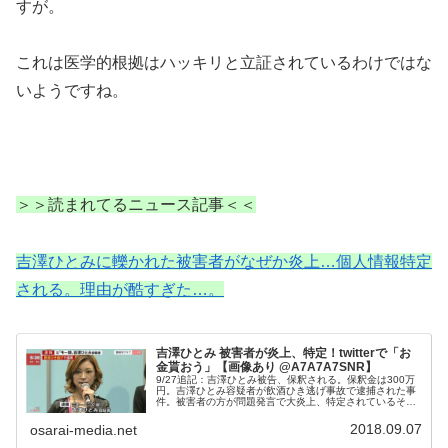
すが。
これは医学的根拠はハッキリと立証されているわけではな
いようですね。
＞＞読まれてるニュース記事＜＜
吉澤ひとみに轢かれた被害者がなぜか炎上…個人情報特定
される。理由が酷すぎた…。
吉澤ひとみ 被害者が炎上、特定！twitterで「お
金貰おう」【画像あり @A7A7A7SNR】
9/27追記：吉澤ひとみ被告、保釈される。保釈金は300万
円。吉澤ひとみ容疑者が飲酒ひき逃げ事故で逮捕された事
件。被害者の方が問題発言で大炎上、特定されているそう
です！twitterアカウント主の@A7A7A7SNRさんの正体や
問題の言動と...
2018.09.07
osarai-media.net