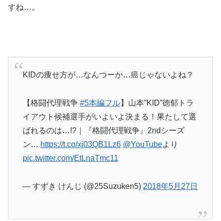
すね…。
KIDの痩せ方が…なんつーか…癌じゃないよね？
【格闘代理戦争
#5本編フル
】山本”KID”徳郁トラ
イアウト候補選手がいよいよ決まる！果たして選
ばれるのは…!?｜『格闘代理戦争』2ndシーズ
ン…
https://t.co/xj03QB1Lz6
@YouTube
より
pic.twitter.com/EtLnaTmc11
— すずき けんじ (@25Suzuken5)
2018年5月27日