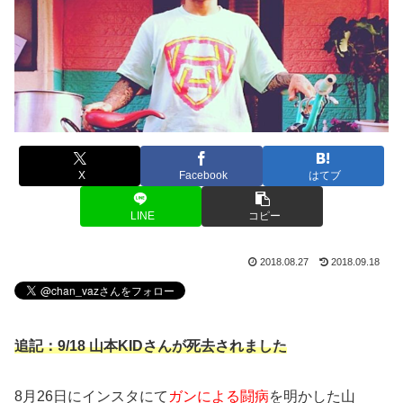
X
Facebook
はてブ
LINE
コピー
2018.08.27
2018.09.18
追記：9/18 山本KIDさんが死去されました
8月26日にインスタにて
ガンによる闘病
を明かした山