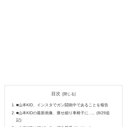
目次
■山本KID、インスタでガン闘病中であることを報告
■山本KIDの最新画像、痩せ細り車椅子に…。(8/29追
記)