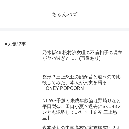
ちゃんバズ
■人気記事
乃木坂46 松村沙友理の不倫相手の現在
がヤバ過ぎた…。(画像あり)
整形？三上悠亜の顔が昔と違うので比
較してみた。本人が真実を語る…
HONEY POPCORN
NEWS手越と未成年飲酒は野崎りなと
平田梨奈、田口小夏？過去にSKE48メ
ンとも泥酔していた？【文春 三上悠
亜】
森本茉莉の中学高校や家族構成は？オ