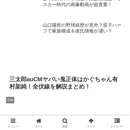
スカー時代の画像動画が超貴重！
山口陽世の野球経歴が意外？双子ハー
フで家族構成＆彼氏情報が凄い？
三太郎auCMヤバい鬼正体はかぐちゃん有
村架純！全伏線を解説まとめ！
芸能
メニュー
ホーム
検索
トップ
サイドバー