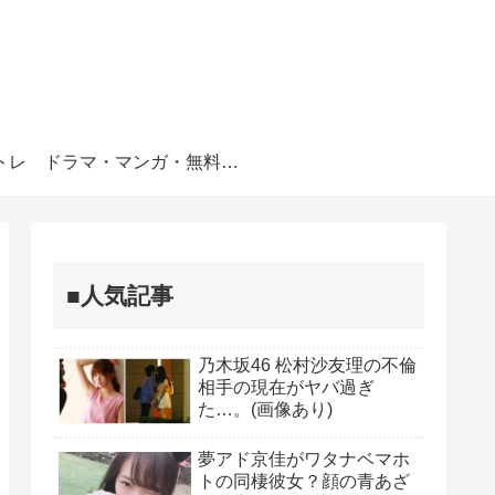
トレ
ドラマ・マンガ・無料視聴
■人気記事
乃木坂46 松村沙友理の不倫
相手の現在がヤバ過ぎ
た…。(画像あり)
夢アド京佳がワタナベマホ
トの同棲彼女？顔の青あざ