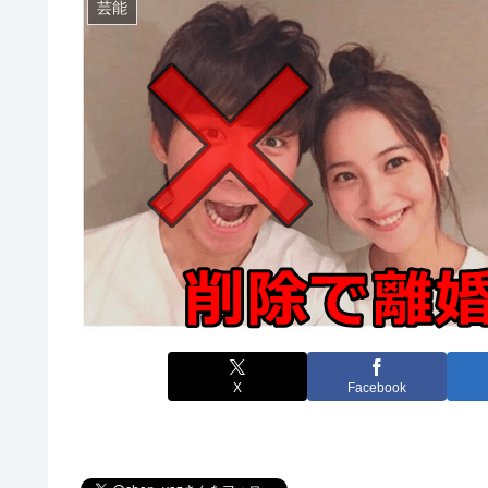
芸能
X
Facebook