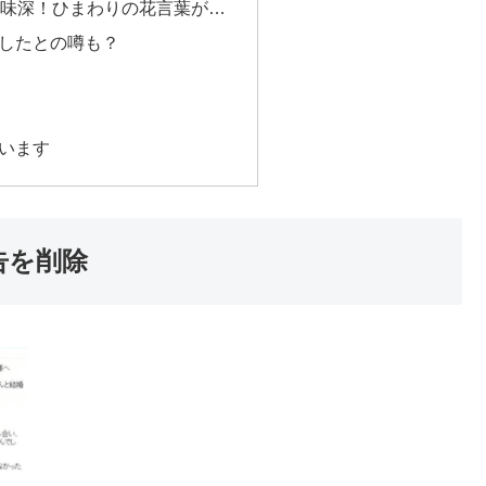
意味深！ひまわりの花言葉が…
業したとの噂も？
います
告を削除