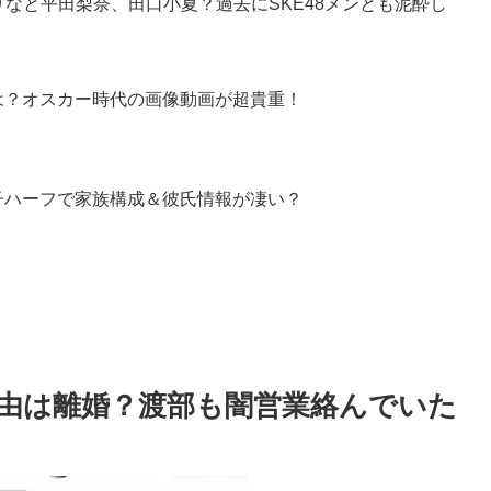
りなと平田梨奈、田口小夏？過去にSKE48メンとも泥酔し
は？オスカー時代の画像動画が超貴重！
子ハーフで家族構成＆彼氏情報が凄い？
由は離婚？渡部も闇営業絡んでいた