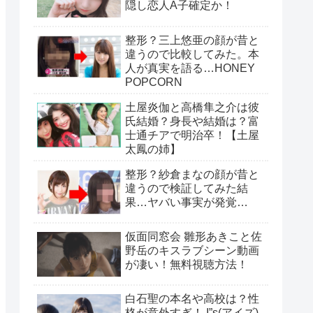
隠し恋人A子確定か！
整形？三上悠亜の顔が昔と
違うので比較してみた。本
人が真実を語る…HONEY
POPCORN
土屋炎伽と高橋隼之介は彼
氏結婚？身長や結婚は？富
士通チアで明治卒！【土屋
太鳳の姉】
整形？紗倉まなの顔が昔と
違うので検証してみた結
果…ヤバい事実が発覚…
仮面同窓会 雛形あきこと佐
野岳のキスラブシーン動画
が凄い！無料視聴方法！
白石聖の本名や高校は？性
格が意外すぎ！ I”s(アイズ)