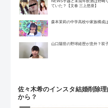
NEWS手越と未成年飲酒は野崎
ていた？【文春 三上悠亜】
森本茉莉の中学高校や家族構成
山口陽世の野球経歴が意外？双
佐々木希のインスタ結婚削除理
から？