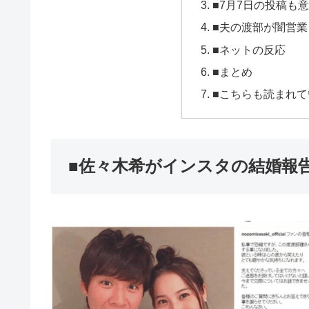
■7月7日の投稿も
■夫の渡部が闇営
■ネットの反応
■まとめ
■こちらも読まれて
■佐々木希がインスタの結婚報