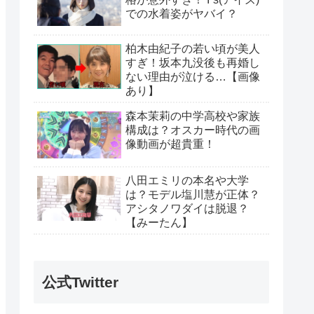
での水着姿がヤバイ？
柏木由紀子の若い頃が美人
すぎ！坂本九没後も再婚し
ない理由が泣ける…【画像
あり】
森本茉莉の中学高校や家族
構成は？オスカー時代の画
像動画が超貴重！
八田エミリの本名や大学
は？モデル塩川慧が正体？
アシタノワダイは脱退？
【みーたん】
公式Twitter