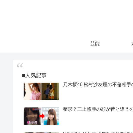
芸能
■人気記事
乃木坂46 松村沙友理の不倫相手
整形？三上悠亜の顔が昔と違うので