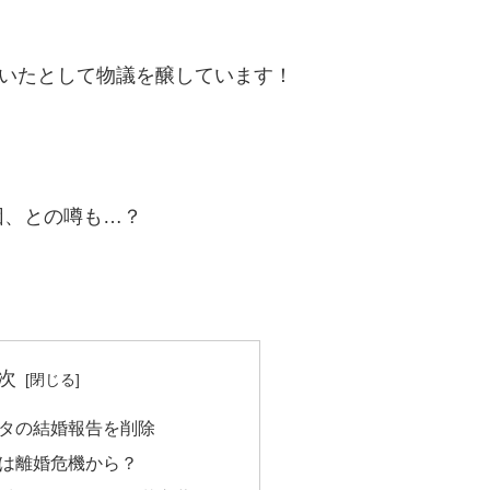
ていたとして物議を醸しています！
因、との噂も…？
次
スタの結婚報告を削除
由は離婚危機から？