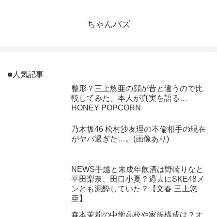
ちゃんバズ
■人気記事
整形？三上悠亜の顔が昔と違うので比
較してみた。本人が真実を語る…
HONEY POPCORN
乃木坂46 松村沙友理の不倫相手の現在
がヤバ過ぎた…。(画像あり)
NEWS手越と未成年飲酒は野崎りなと
平田梨奈、田口小夏？過去にSKE48メ
ンとも泥酔していた？【文春 三上悠
亜】
森本茉莉の中学高校や家族構成は？オ