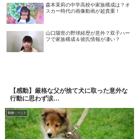
森本茉莉の中学高校や家族構成は？オ
スカー時代の画像動画が超貴重！
山口陽世の野球経歴が意外？双子ハー
フで家族構成＆彼氏情報が凄い？
【感動】厳格な父が捨て犬に取った意外な
行動に思わず涙…
動物・ペット