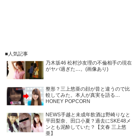
■人気記事
乃木坂46 松村沙友理の不倫相手の現在
がヤバ過ぎた…。(画像あり)
整形？三上悠亜の顔が昔と違うので比
較してみた。本人が真実を語る…
HONEY POPCORN
NEWS手越と未成年飲酒は野崎りなと
平田梨奈、田口小夏？過去にSKE48メ
ンとも泥酔していた？【文春 三上悠
亜】