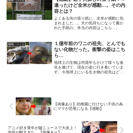
違ったけど全米が感動…。その内
容とは？
よくある街の張り紙に、全米が感動に包
まれました…。犬の気持ちになって書か
れた手紙の、本当の内容はこちら…。
１億年前のワニの祖先、とんでも
動物・ペット
ない化物だった。衝撃の姿はこち
ら…
地球上の生物は何億年もかけて様々な進
化を遂げて、現在の姿に行き着いていま
す。今地球上にいる生き物の祖先はどん
な姿かたちをしていたのか考えると、ロ
マンを感じますよね。ワニの祖先の化石
が発見されましたが、ワニの先祖はとん
でもないモンスターだった...
【画像あり】幼稚園に行けない子供の為
にママが恐竜になる【感動】
アニメ好き青年が嘘ニュースで大炎上！
内容が酷すぎた…【画像あり】