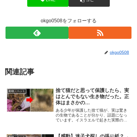
okgo0508をフォローする
okgo0508
関連記事
捨て猫だと思って保護したら、実
動物・ペット
はとんでもない生き物だった。正
体はまさかの…
ある少年が保護した捨て猫が、実は驚き
の生物であることが分かり、話題になっ
ています。イスラエルで起きた実際の出
来事には衝撃の事実が待っていました。
こんな事実際に起こるんだ…。
【感動】迷子犬探しの張り紙？→
動物・ペット