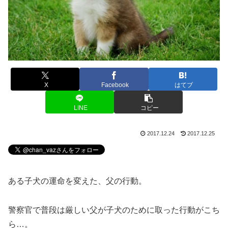
X
Facebook
はてブ
LINE
コピー
2017.12.24
2017.12.25
ある子犬の運命を変えた、父の行動。
警察官で普段は厳しい父が子犬のために取った行動がこち
ら…。