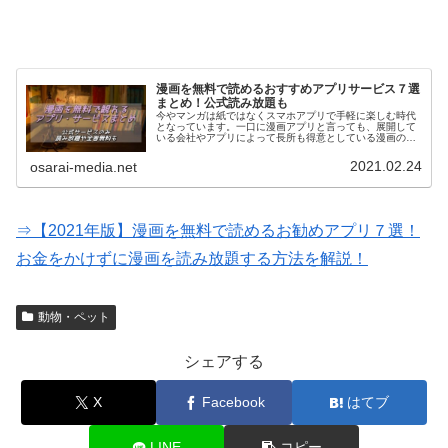
漫画を無料で読めるおすすめアプリサービス７選
まとめ！公式読み放題も
今やマンガは紙ではなくスマホアプリで手軽に楽しむ時代
となっています。一口に漫画アプリと言っても、展開して
いる会社やアプリによって長所も得意としている漫画のジ
ャンルも様々。そこで、今回は星の数ほどある漫画アプリ
の中から最もオススメのサービスを…
2021.02.24
osarai-media.net
⇒【2021年版】漫画を無料で読めるお勧めアプリ７選！
お金をかけずに漫画を読み放題する方法を解説！
動物・ペット
シェアする
X
Facebook
はてブ
LINE
コピー