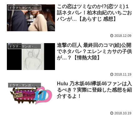
この恋はツミなのか!?(恋ツミ)１
ドラマ・マンガ・無料視聴
話ネタバレ！柏木由紀のいちごお
パンが…【あらすじ 感想】
2018.12.09
進撃の巨人 最終回のコマ(絵)公開
ドラマ・マンガ・無料視聴
でネタバレ？エレンミカサの子供
が…？【情熱大陸】
2018.11.19
Hulu 乃木坂46/欅坂46ファンは入
ドラマ・マンガ・無料視聴
るべき？実際に登録した感想を紹
介するよ！
2018.10.19